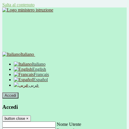
Salta al contenuto
Italiano
Italiano
English
Français
Español
عربى
Accedi
Accedi
button close
×
Nome Utente