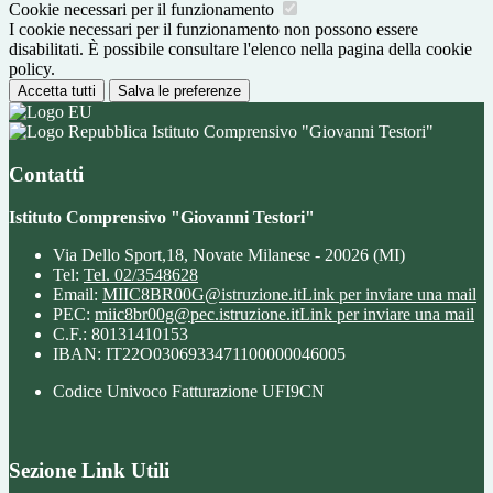
Cookie necessari per il funzionamento
I cookie necessari per il funzionamento non possono essere
disabilitati. È possibile consultare l'elenco nella pagina della cookie
policy.
Accetta tutti
Salva le preferenze
Istituto Comprensivo "Giovanni Testori"
Contatti
Istituto Comprensivo "Giovanni Testori"
Via Dello Sport,18, Novate Milanese - 20026 (MI)
Tel:
Tel. 02/3548628
Email:
MIIC8BR00G@istruzione.it
Link per inviare una mail
PEC:
miic8br00g@pec.istruzione.it
Link per inviare una mail
C.F.: 80131410153
IBAN: IT22O0306933471100000046005
Codice Univoco Fatturazione UFI9CN
Sezione Link Utili