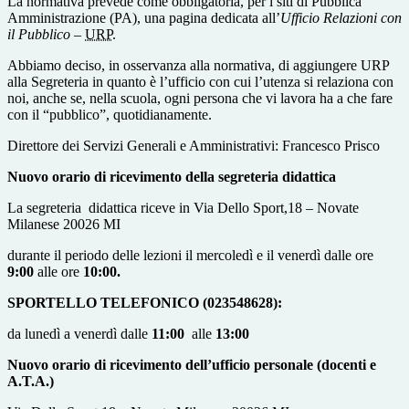
La normativa prevede come obbligatoria, per i siti di Pubblica
Amministrazione (PA), una pagina dedicata all’
Ufficio Relazioni con
il Pubblico
–
URP
.
Abbiamo deciso, in osservanza alla normativa, di aggiungere URP
alla Segreteria in quanto è l’ufficio con cui l’utenza si relaziona con
noi, anche se, nella scuola, ogni persona che vi lavora ha a che fare
con il “pubblico”, quotidianamente.
Direttore dei Servizi Generali e Amministrativi: Francesco Prisco
Nuovo orario di ricevimento della segreteria didattica
La segreteria didattica riceve in Via Dello Sport,18 – Novate
Milanese 20026 MI
durante il periodo delle lezioni il mercoledì e il venerdì dalle ore
9
:00
alle ore
10:00.
SPORTELLO TELEFONICO (023548628):
da lunedì a venerdì dalle
11:00
alle
13:00
Nuovo orario di ricevimento dell’ufficio personale (docenti e
A.T.A.)