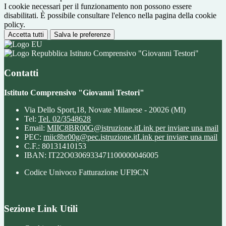
I cookie necessari per il funzionamento non possono essere
disabilitati. È possibile consultare l'elenco nella pagina della cookie
policy.
Accetta tutti
Salva le preferenze
Istituto Comprensivo "Giovanni Testori"
Contatti
Istituto Comprensivo "Giovanni Testori"
Via Dello Sport,18, Novate Milanese - 20026 (MI)
Tel:
Tel. 02/3548628
Email:
MIIC8BR00G@istruzione.it
Link per inviare una mail
PEC:
miic8br00g@pec.istruzione.it
Link per inviare una mail
C.F.: 80131410153
IBAN: IT22O0306933471100000046005
Codice Univoco Fatturazione UFI9CN
Sezione Link Utili