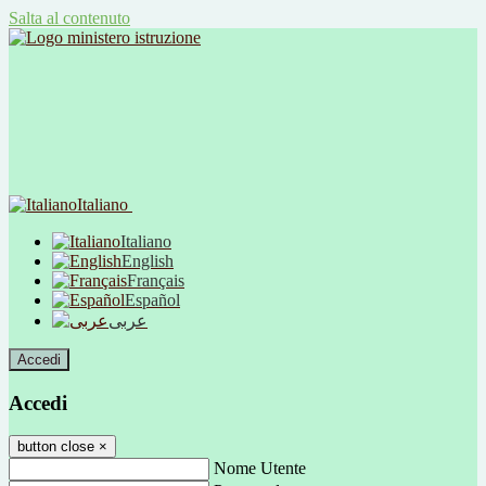
Salta al contenuto
Italiano
Italiano
English
Français
Español
عربى
Accedi
Accedi
button close
×
Nome Utente