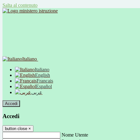
Salta al contenuto
Italiano
Italiano
English
Français
Español
عربى
Accedi
Accedi
button close
×
Nome Utente