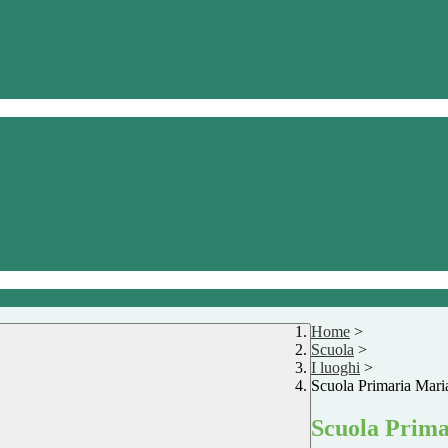
Home
>
Scuola
>
I luoghi
>
Scuola Primaria Mari
Scuola Prima