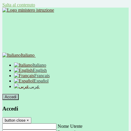
Salta al contenuto
Italiano
Italiano
English
Français
Español
عربى
Accedi
Accedi
button close
×
Nome Utente