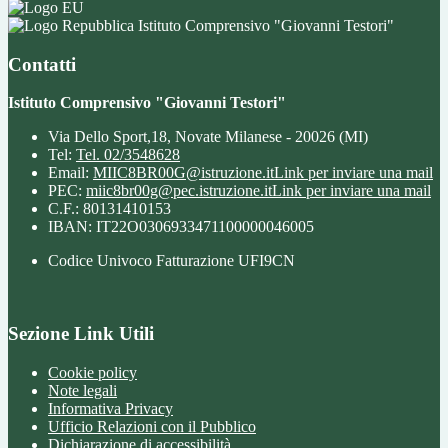
Istituto Comprensivo "Giovanni Testori"
Contatti
Istituto Comprensivo "Giovanni Testori"
Via Dello Sport,18, Novate Milanese - 20026 (MI)
Tel:
Tel. 02/3548628
Email:
MIIC8BR00G@istruzione.it
Link per inviare una mail
PEC:
miic8br00g@pec.istruzione.it
Link per inviare una mail
C.F.: 80131410153
IBAN: IT22O0306933471100000046005
Codice Univoco Fatturazione UFI9CN
Sezione Link Utili
Cookie policy
Note legali
Informativa Privacy
Ufficio Relazioni con il Pubblico
Dichiarazione di accessibilità