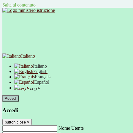
Salta al contenuto
Italiano
Italiano
English
Français
Español
عربى
Accedi
Accedi
button close
×
Nome Utente