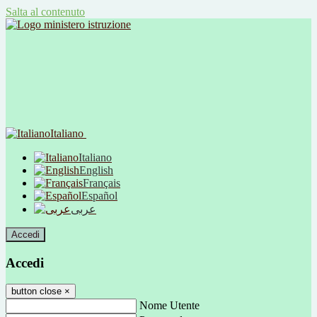
Salta al contenuto
Italiano
Italiano
English
Français
Español
عربى
Accedi
Accedi
button close
×
Nome Utente