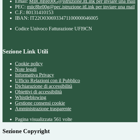
Email:
MIIC8BR00G@istruzione.it
Link per inviare una mail
PEC:
miic8br00g@pec.istruzione.it
Link per inviare una mail
C.F.: 80131410153
IBAN: IT22O0306933471100000046005
Codice Univoco Fatturazione UFI9CN
Sezione Link Utili
Cookie policy
Note legali
Informativa Privacy
Ufficio Relazioni con il Pubblico
Dichiarazione di accessibilità
Obiettivi di accessibilità
Whistleblowing
Gestione consensi cookie
Amministrazione trasparente
Pagina visualizzata
561
volte
Sezione Copyright