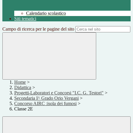
Calendario scolastico
Siti tematici
Campo di ricerca per le pagine del sito
Home
>
Didattica
>
Progetti-Laboratori e Concorsi "I.C. G. Testori"
>
Secondaria I^ Grado Orio Vergani
>
Concorso AIRC :isola dei fumosi
>
Classe 2E