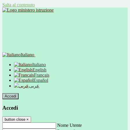
Salta al contenuto
Italiano
Italiano
English
Français
Español
عربى
Accedi
Accedi
button close
×
Nome Utente