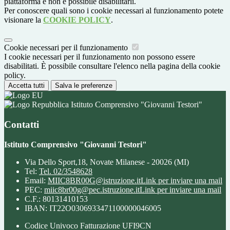
piattaforma e non è possibile disabilitarli.
Per conoscere quali sono i cookie necessari al funzionamento potete
visionare la
COOKIE POLICY
.
Cookie necessari per il funzionamento
I cookie necessari per il funzionamento non possono essere
disabilitati. È possibile consultare l'elenco nella pagina della cookie
policy.
Accetta tutti
Salva le preferenze
Istituto Comprensivo "Giovanni Testori"
Contatti
Istituto Comprensivo "Giovanni Testori"
Via Dello Sport,18, Novate Milanese - 20026 (MI)
Tel:
Tel. 02/3548628
Email:
MIIC8BR00G@istruzione.it
Link per inviare una mail
PEC:
miic8br00g@pec.istruzione.it
Link per inviare una mail
C.F.: 80131410153
IBAN: IT22O0306933471100000046005
Codice Univoco Fatturazione UFI9CN