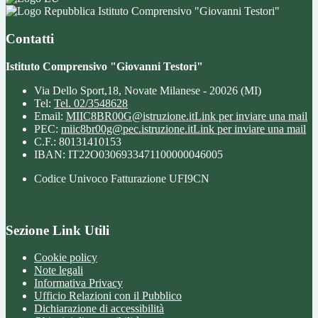
Istituto Comprensivo "Giovanni Testori"
Contatti
Istituto Comprensivo "Giovanni Testori"
Via Dello Sport,18, Novate Milanese - 20026 (MI)
Tel:
Tel. 02/3548628
Email:
MIIC8BR00G@istruzione.it
Link per inviare una mail
PEC:
miic8br00g@pec.istruzione.it
Link per inviare una mail
C.F.: 80131410153
IBAN: IT22O0306933471100000046005
Codice Univoco Fatturazione UFI9CN
Sezione Link Utili
Cookie policy
Note legali
Informativa Privacy
Ufficio Relazioni con il Pubblico
Dichiarazione di accessibilità