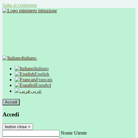
Salta al contenuto
Italiano
Italiano
English
Français
Español
عربى
Accedi
Accedi
button close
×
Nome Utente