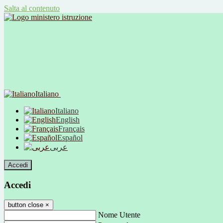
Salta al contenuto
Italiano
Italiano
English
Français
Español
عربى
Accedi
Accedi
button close
×
Nome Utente