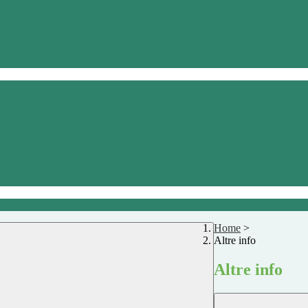
Home
>
Altre info
Altre info