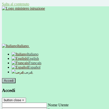
Salta al contenuto
Italiano
Italiano
English
Français
Español
عربى
Accedi
Accedi
button close
×
Nome Utente