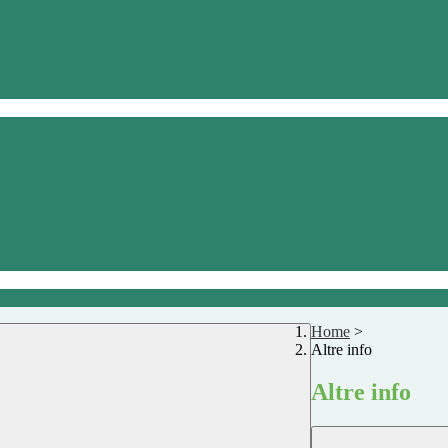
Home
>
Altre info
Altre info