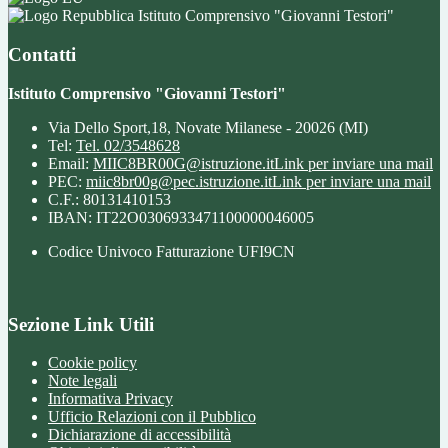
Istituto Comprensivo "Giovanni Testori"
Contatti
Istituto Comprensivo "Giovanni Testori"
Via Dello Sport,18, Novate Milanese - 20026 (MI)
Tel:
Tel. 02/3548628
Email:
MIIC8BR00G@istruzione.it
Link per inviare una mail
PEC:
miic8br00g@pec.istruzione.it
Link per inviare una mail
C.F.: 80131410153
IBAN: IT22O0306933471100000046005
Codice Univoco Fatturazione UFI9CN
Sezione Link Utili
Cookie policy
Note legali
Informativa Privacy
Ufficio Relazioni con il Pubblico
Dichiarazione di accessibilità