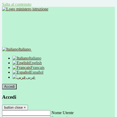
Salta al contenuto
Italiano
Italiano
English
Français
Español
عربى
Accedi
Accedi
button close
×
Nome Utente