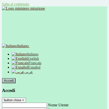
Salta al contenuto
Italiano
Italiano
English
Français
Español
عربى
Accedi
Accedi
button close
×
Nome Utente