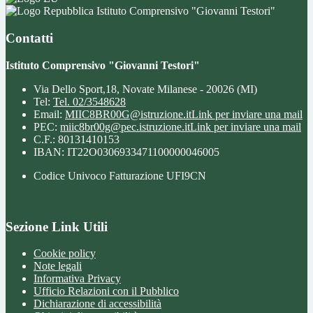
Istituto Comprensivo "Giovanni Testori"
Contatti
Istituto Comprensivo "Giovanni Testori"
Via Dello Sport,18, Novate Milanese - 20026 (MI)
Tel:
Tel. 02/3548628
Email:
MIIC8BR00G@istruzione.it
Link per inviare una mail
PEC:
miic8br00g@pec.istruzione.it
Link per inviare una mail
C.F.: 80131410153
IBAN: IT22O0306933471100000046005
Codice Univoco Fatturazione UFI9CN
Sezione Link Utili
Cookie policy
Note legali
Informativa Privacy
Ufficio Relazioni con il Pubblico
Dichiarazione di accessibilità