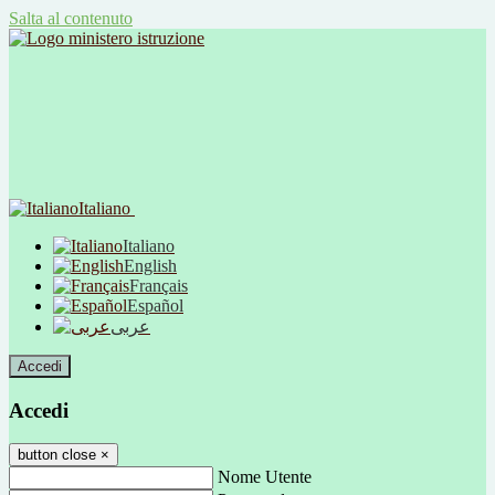
Salta al contenuto
Italiano
Italiano
English
Français
Español
عربى
Accedi
Accedi
button close
×
Nome Utente