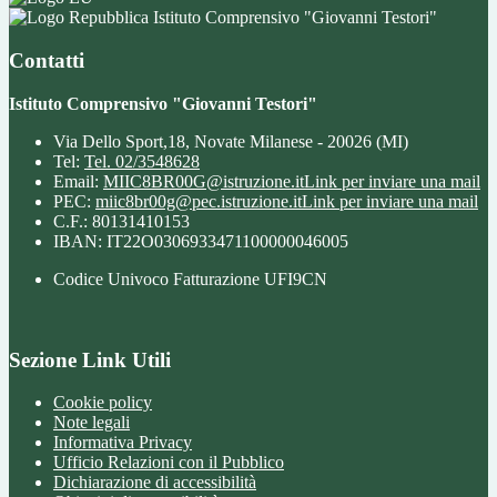
Istituto Comprensivo "Giovanni Testori"
Contatti
Istituto Comprensivo "Giovanni Testori"
Via Dello Sport,18, Novate Milanese - 20026 (MI)
Tel:
Tel. 02/3548628
Email:
MIIC8BR00G@istruzione.it
Link per inviare una mail
PEC:
miic8br00g@pec.istruzione.it
Link per inviare una mail
C.F.: 80131410153
IBAN: IT22O0306933471100000046005
Codice Univoco Fatturazione UFI9CN
Sezione Link Utili
Cookie policy
Note legali
Informativa Privacy
Ufficio Relazioni con il Pubblico
Dichiarazione di accessibilità