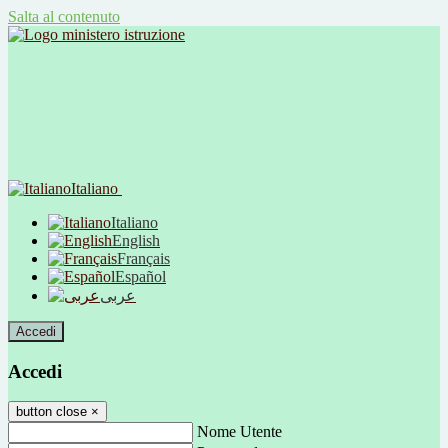
Salta al contenuto
Italiano
Italiano
English
Français
Español
عربى
Accedi
Accedi
button close
×
Nome Utente