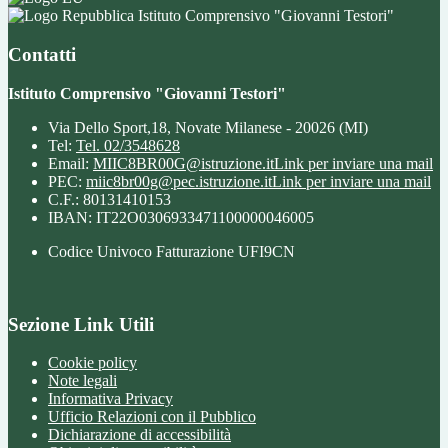
Istituto Comprensivo "Giovanni Testori"
Contatti
Istituto Comprensivo "Giovanni Testori"
Via Dello Sport,18, Novate Milanese - 20026 (MI)
Tel:
Tel. 02/3548628
Email:
MIIC8BR00G@istruzione.it
Link per inviare una mail
PEC:
miic8br00g@pec.istruzione.it
Link per inviare una mail
C.F.: 80131410153
IBAN: IT22O0306933471100000046005
Codice Univoco Fatturazione UFI9CN
Sezione Link Utili
Cookie policy
Note legali
Informativa Privacy
Ufficio Relazioni con il Pubblico
Dichiarazione di accessibilità