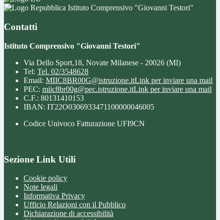
Istituto Comprensivo "Giovanni Testori"
Contatti
Istituto Comprensivo "Giovanni Testori"
Via Dello Sport,18, Novate Milanese - 20026 (MI)
Tel:
Tel. 02/3548628
Email:
MIIC8BR00G@istruzione.it
Link per inviare una mail
PEC:
miic8br00g@pec.istruzione.it
Link per inviare una mail
C.F.: 80131410153
IBAN: IT22O0306933471100000046005
Codice Univoco Fatturazione UFI9CN
Sezione Link Utili
Cookie policy
Note legali
Informativa Privacy
Ufficio Relazioni con il Pubblico
Dichiarazione di accessibilità