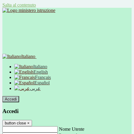
Salta al contenuto
Italiano
Italiano
English
Français
Español
عربى
Accedi
Accedi
button close
×
Nome Utente