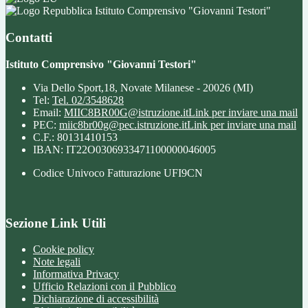
Istituto Comprensivo "Giovanni Testori"
Contatti
Istituto Comprensivo "Giovanni Testori"
Via Dello Sport,18, Novate Milanese - 20026 (MI)
Tel:
Tel. 02/3548628
Email:
MIIC8BR00G@istruzione.it
Link per inviare una mail
PEC:
miic8br00g@pec.istruzione.it
Link per inviare una mail
C.F.: 80131410153
IBAN: IT22O0306933471100000046005
Codice Univoco Fatturazione UFI9CN
Sezione Link Utili
Cookie policy
Note legali
Informativa Privacy
Ufficio Relazioni con il Pubblico
Dichiarazione di accessibilità