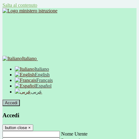
Salta al contenuto
Italiano
Italiano
English
Français
Español
عربى
Accedi
Accedi
button close
×
Nome Utente