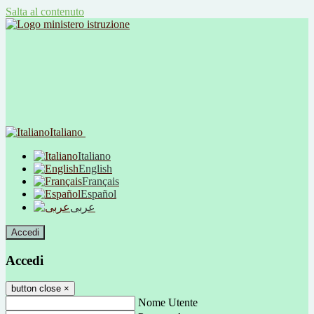
Salta al contenuto
Italiano
Italiano
English
Français
Español
عربى
Accedi
Accedi
button close
×
Nome Utente