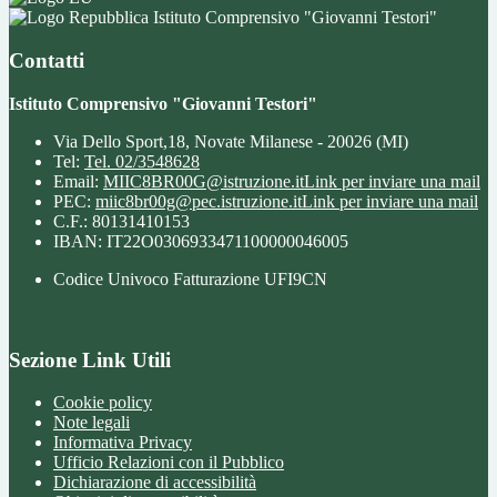
Istituto Comprensivo "Giovanni Testori"
Contatti
Istituto Comprensivo "Giovanni Testori"
Via Dello Sport,18, Novate Milanese - 20026 (MI)
Tel:
Tel. 02/3548628
Email:
MIIC8BR00G@istruzione.it
Link per inviare una mail
PEC:
miic8br00g@pec.istruzione.it
Link per inviare una mail
C.F.: 80131410153
IBAN: IT22O0306933471100000046005
Codice Univoco Fatturazione UFI9CN
Sezione Link Utili
Cookie policy
Note legali
Informativa Privacy
Ufficio Relazioni con il Pubblico
Dichiarazione di accessibilità