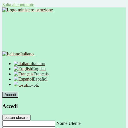
Salta al contenuto
Italiano
Italiano
English
Français
Español
عربى
Accedi
Accedi
button close
×
Nome Utente