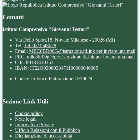
Istituto Comprensivo "Giovanni Testori"
Contatti
Istituto Comprensivo "Giovanni Testori"
Via Dello Sport,18, Novate Milanese - 20026 (MI)
Tel:
Tel. 02/3548628
Email:
MIIC8BR00G@istruzione.it
Link per inviare una mail
PEC:
miic8br00g@pec.istruzione.it
Link per inviare una mail
C.F.: 80131410153
IBAN: IT22O0306933471100000046005
Codice Univoco Fatturazione UFI9CN
Sezione Link Utili
Cookie policy
Note legali
Informativa Privacy
Ufficio Relazioni con il Pubblico
Dichiarazione di accessibilità