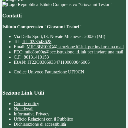
Istituto Comprensivo "Giovanni Testori"
Contatti
Istituto Comprensivo "Giovanni Testori"
Via Dello Sport,18, Novate Milanese - 20026 (MI)
Tel:
Tel. 02/3548628
Email:
MIIC8BR00G@istruzione.it
Link per inviare una mail
PEC:
miic8br00g@pec.istruzione.it
Link per inviare una mail
C.F.: 80131410153
IBAN: IT22O0306933471100000046005
Codice Univoco Fatturazione UFI9CN
Sezione Link Utili
Cookie policy
Note legali
Informativa Privacy
Ufficio Relazioni con il Pubblico
Dichiarazione di accessibilità