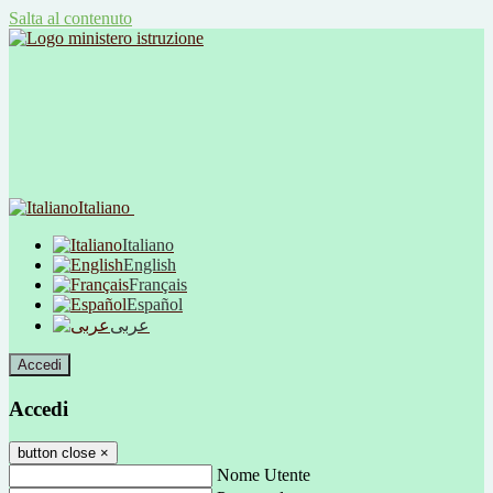
Salta al contenuto
Italiano
Italiano
English
Français
Español
عربى
Accedi
Accedi
button close
×
Nome Utente