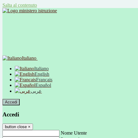
Salta al contenuto
Italiano
Italiano
English
Français
Español
عربى
Accedi
Accedi
button close
×
Nome Utente