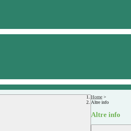
Home
>
Altre info
Altre info