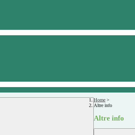
Home
>
Altre info
Altre info