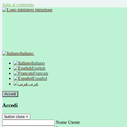
Salta al contenuto
Italiano
Italiano
English
Français
Español
عربى
Accedi
Accedi
button close
×
Nome Utente